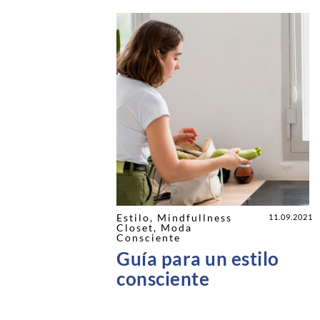
al
Estilo
,
Mindfullness
E
21.02.2025
11.09.2021
Closet
,
Moda
M
lejar la
Consciente
de tu marca
Guía para un estilo
 imagen
consciente
?