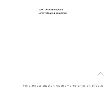
190 - OAuthException
Error validating application
template design:
thais kazama
•
programacion:
plicplac