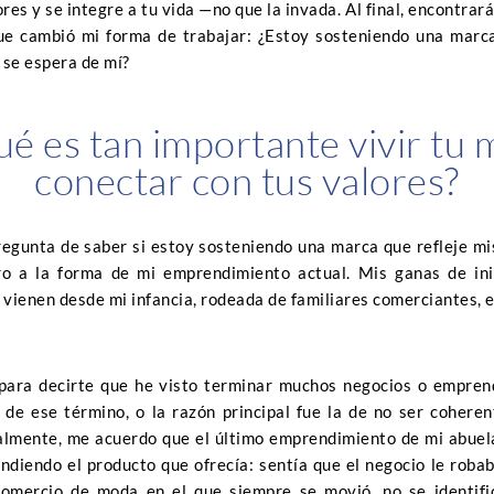
ores y se integre a tu vida —no que la invada. Al final, encontrar
e cambió mi forma de trabajar: ¿Estoy sosteniendo una marca
e se espera de mí?
ué es tan importante vivir tu 
conectar con tus valores?
egunta de saber si estoy sosteniendo una marca que refleje mis
ro a la forma de mi emprendimiento actual. Mis ganas de ini
 vienen desde mi infancia, rodeada de familiares comerciantes,
para decirte que he visto terminar muchos negocios o empren
n de ese término, o la razón principal fue la de no ser coheren
almente, me acuerdo que el último emprendimiento de mi abuela
endiendo el producto que ofrecía: sentía que el negocio le roba
comercio de moda en el que siempre se movió, no se identifi