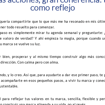
como reflejo
, queria compartirte que lo que más me ha resonado en mis últi
ener todo resuelto para comenzar.
 paso es simplemente mirar tu agenda semanal y preguntarte:
ue valoro de verdad? Y ahí empieza la magia, porque cuando 
su marca se vuelve su luz.
ir bien, prosperar y al mismo tiempo construir algo más consc
 dirección. Con calma pero con alma.
do, y lo creo. Así que, para ayudarte a dar ese primer paso, te 
 acompañarte en esos pequeños pasos, a vivir tu marca y conec
ustentable.
 para reflejar tus valores en tu marca,
sencilla, flexible y p
n construir una marca alineada a su vida, no al revés.