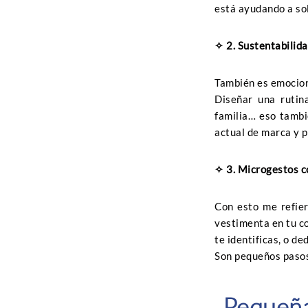
está ayudando a so
✧
2. Sustentabilida
También es emocion
Diseñar una rutin
familia… eso tambi
actual de marca y 
✧
3. Microgestos c
Con esto me refier
vestimenta en tu c
te identificas, o d
Son pequeños pasos
Pequeñas