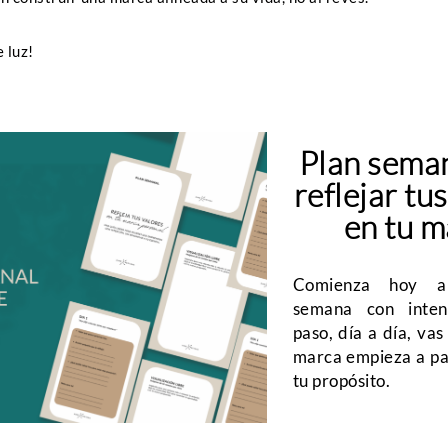
 luz!
t
Plan seman
reflejar tu
en tu m
Comienza hoy a
semana con inten
paso, día a día, va
marca empieza a pa
tu propósito.