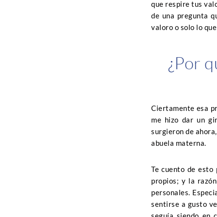
que respire tus val
de una pregunta qu
valoro o solo lo qu
¿Por q
Ciertamente esa pr
me hizo dar un gi
surgieron de ahora,
abuela materna.
Te cuento de esto 
propios; y la razó
personales. Especi
sentirse a gusto v
seguía siendo en 